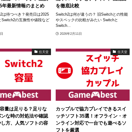
25年最新情報のまとめ
を徹底比較
ch2は待つべき？発売日は2025
Switch2は何が違うの？ 旧Switchとの性能
hとSwitch2の互換性や値段など
やスペックの比較がみたい Switchと
Switch...
1日
2026年2月11日
任天堂
任天堂
h2の容量は足りる？足りな
カップルで協力プレイできるスイ
パンな時の対処法や確認
ッチソフト35選！オフライン・オ
やし方、人気ソフトの容
ンライン対応で一台でも遊べるソ
フトを厳選