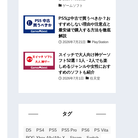
ゲームソフト
PS5は中古で買うべきか？お
すすめしない理由や注意点と
最安値で購入する方法を徹底
解説
2026年7月21日
PlayStation
スイッチで大人向け神ゲーソ
フト52選！1人・2人でも楽
しめるジャンルや女性におす
すめのソフトも紹介
2026年7月1日
任天堂
タグ
DS
PS4
PS5
PS5 Pro
PS6
PS Vita
ROG Xbox Ally/Ally X
Steam
Switch