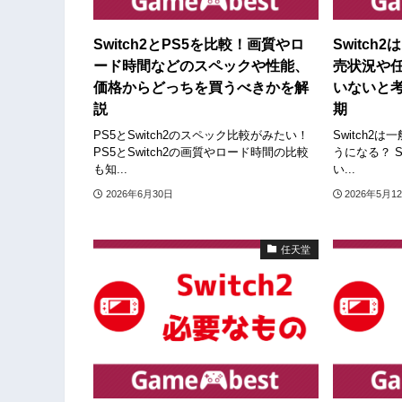
Switch2とPS5を比較！画質やロ
Switc
ード時間などのスペックや性能、
売状況や
価格からどっちを買うべきかを解
いないと
説
期
PS5とSwitch2のスペック比較がみたい！
Switch2
PS5とSwitch2の画質やロード時間の比較
うになる？ S
も知...
い...
2026年6月30日
2026年5月1
任天堂