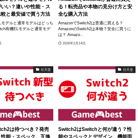
がいい？違いや性能・ス
る！転売品や本物の見分け方と安
比較と最安値で買う方法
全な購入方法
機ELモデルと通常モデルはどっち
AmazonでSwitch2は普通に買える？
itch有機ELモデルと通常モデ
AmazonのSwitch2は本物？安全に買うに
は？ Amazo...
日
2026年2月14日
任天堂
任天堂
itch2は待つべき？発売
Switch2はSwitchと何が違う？性
と性能・スペック、互換
能やスペックとデザイン、機能面