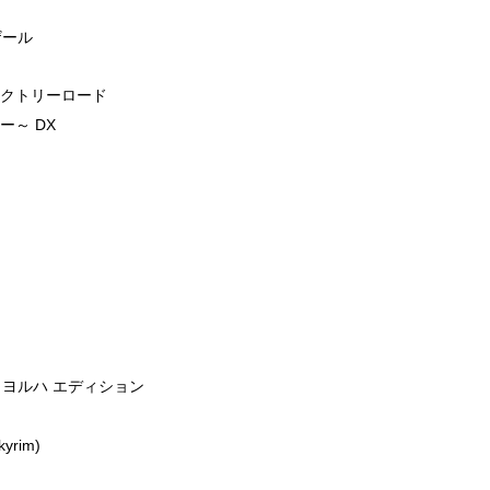
ザール
ィクトリーロード
ー～ DX
ジ
ブ ヨルハ エディション
kyrim)