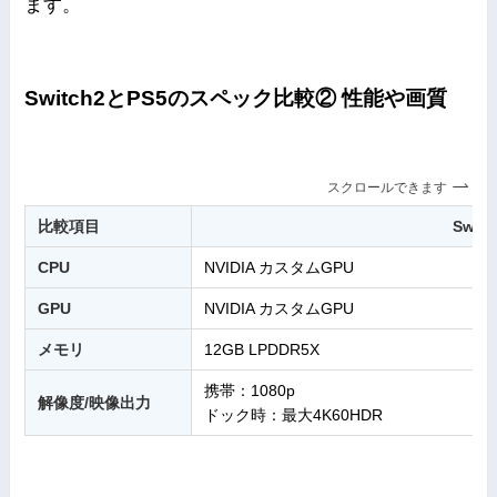
ます。
Switch2とPS5のスペック比較② 性能
や画質
スクロールできます
比較項目
Switc
CPU
NVIDIA カスタムGPU
GPU
NVIDIA カスタムGPU
メモリ
12GB LPDDR5X
携帯：1080p
解像度/映像出力
ドック時：最大4K60HDR