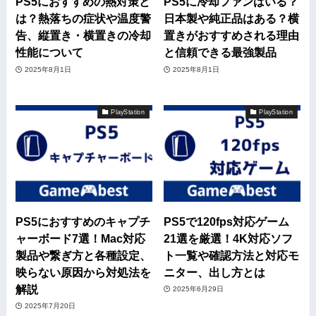
PS5におすすめの熱対策と
PS5に冷却ファンはいる？
は？熱落ちの症状や温度警
日本製や純正品はある？横
告、縦置き・横置きの冷却
置きがおすすめされる理由
性能について
と信頼できる最強製品
2025年8月1日
2025年8月1日
PlayStation
PlayStation
PS5におすすめのキャプチ
PS5で120fps対応ゲーム
ャーボード7選！Mac対応
21選を厳選！4K対応ソフ
製品や繋ぎ方と各種設定、
ト一覧や確認方法と対応モ
映らない原因から対処法を
ニター、出し方とは
解説
2025年6月29日
2025年7月20日