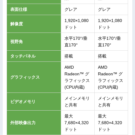
表面仕様
グレア
グレア
1,920×1,080
1,920×1,080
解像度
ドット
ドット
水平170°/垂
水平170°/垂
視野角
直170°
直170°
タッチパネル
搭載
搭載
AMD
AMD
Radeon™ グ
Radeon™ グ
グラフィックス
ラフィックス
ラフィックス
(CPU内蔵)
(CPU内蔵)
メインメモリ
メインメモリ
ビデオメモリ
と共有
と共有
最大
最大
外部映像出力
7,680×4,320
7,680×4,320
ドット
ドット