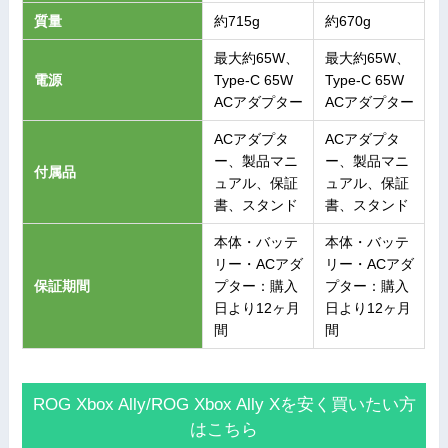
質量
約715g
約670g
最大約65W、
最大約65W、
電源
Type-C 65W
Type-C 65W
ACアダプター
ACアダプター
ACアダプタ
ACアダプタ
ー、製品マニ
ー、製品マニ
付属品
ュアル、保証
ュアル、保証
書、スタンド
書、スタンド
本体・バッテ
本体・バッテ
リー・ACアダ
リー・ACアダ
保証期間
プター：購入
プター：購入
日より12ヶ月
日より12ヶ月
間
間
ROG Xbox Ally/ROG Xbox Ally Xを安く買いたい方
はこちら