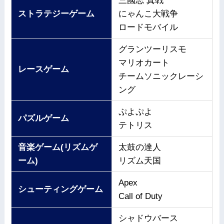
三國志 真戦
ストラテジーゲーム
にゃんこ大戦争
ロードモバイル
グランツーリスモ
マリオカート
レースゲーム
チームソニックレーシ
ング
ぷよぷよ
パズルゲーム
テトリス
音楽ゲーム(リズムゲ
太鼓の達人
ーム)
リズム天国
Apex
シューティングゲーム
Call of Duty
シャドウバース