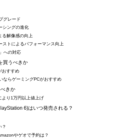
アップグレード
トレーシングの進化
術による解像感の向上
ームブーストによるパフォーマンス向上
 7」への対応
らを買うべきか
oがおすすめ
いならゲーミングPCがおすすめ
うべきか
改定により1万円以上値上げ
ayStation 6)はいつ発売される？
い？
Amazonやゲオで予約は？