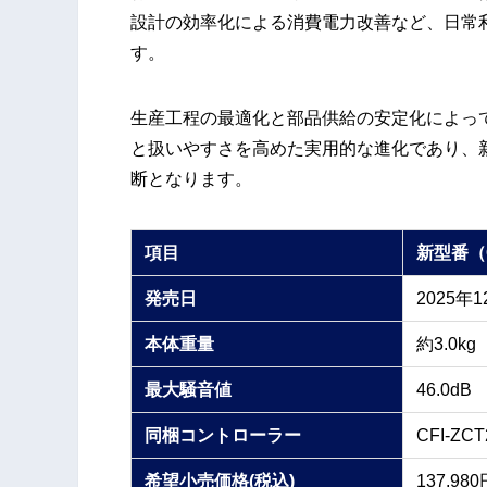
設計の効率化による消費電力改善など、日常
す。
生産工程の最適化と部品供給の安定化によっ
と扱いやすさを高めた実用的な進化であり、新規
断となります。
項目
新型番（C
発売日
2025年
本体重量
約3.0kg
最大騒音値
46.0dB
同梱コントローラー
CFI-ZCT
希望小売価格(税込)
137,980