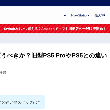
PlayStation
任天堂
Switch2はいつ買える？Amazonでソフト同梱版の一般販売開始！
1)は買うべきか？旧型PS5 ProやPS5との違い
集部
PS5との違いやスペックは？