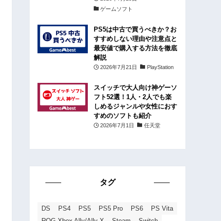
ゲームソフト
PS5は中古で買うべきか？お
すすめしない理由や注意点と
最安値で購入する方法を徹底
解説
2026年7月21日
PlayStation
スイッチで大人向け神ゲーソ
フト52選！1人・2人でも楽
しめるジャンルや女性におす
すめのソフトも紹介
2026年7月1日
任天堂
タグ
DS
PS4
PS5
PS5 Pro
PS6
PS Vita
ROG Xbox Ally/Ally X
Steam
Switch